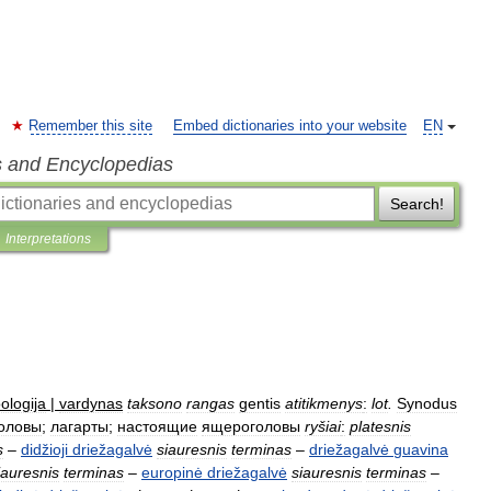
Remember this site
Embed dictionaries into your website
EN
s and Encyclopedias
Search!
Interpretations
ologija
|
vardynas
taksono
rangas
gentis
atitikmenys
:
lot
.
Synodus
оловы
;
лагарты
;
настоящие
ящероголовы
ryšiai
:
platesnis
s
–
didžioji
driežagalvė
siauresnis
terminas
–
driežagalvė
guavina
iauresnis
terminas
–
europinė
driežagalvė
siauresnis
terminas
–