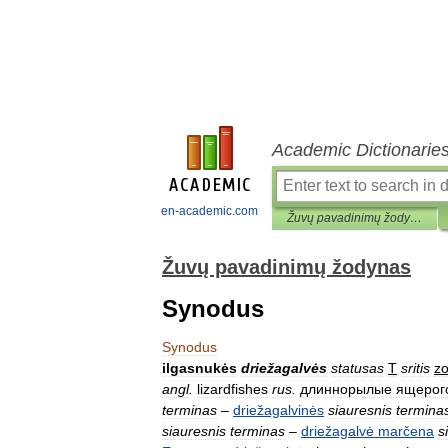
Academic Dictionarie
en-academic.com
Žuvų pavadinimų žodynas
Žuvų pavadinimų žodynas
Synodus
Synodus
ilgasnukės
driežagalvės
statusas
T
sritis
zo
angl
.
lizardfishes
rus
.
длиннорылые
ящерог
terminas
–
driežagalvinės
siauresnis
termina
siauresnis
terminas
–
driežagalvė
marčena
s