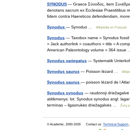
SYNODUS
— Graece Σύνοδος, item Συνέδριον
denotans sacrum ex Ecclesiae Praestitibus mem
fidem contra Haereticos defendendam, m
Synodus
— Synodus …
Wikipédia en Français
Synodus
— Taxobox name = Synodus fossil ran
= Jack authorlink = coauthors = title = A com
American Paleontology volume = 364 issu
Synodus variegatus
— Systematik Unterkoh
Synodus saurus
— Poisson lézard …
Wikip
Synodus saurus
— poisson lézard de l At
Synodus synodus
— raudonoji driežagalvė s
atitikmenys: lot. Synodus synodus angl. lagar
terminas – ilgasnukės driežagalvės …
Žuvų p
© Academic, 2000-2026
Contact us:
Technical Support
,