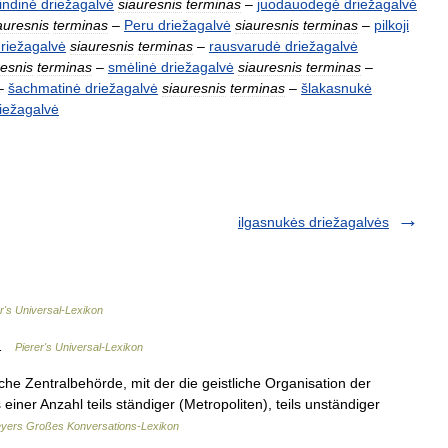
indinė
driežagalvė
siauresnis
terminas
–
juodauodegė
driežagalvė
auresnis
terminas
–
Peru
driežagalvė
siauresnis
terminas
–
pilkoji
riežagalvė
siauresnis
terminas
–
rausvarudė
driežagalvė
resnis
terminas
–
smėlinė
driežagalvė
siauresnis
terminas
–
–
šachmatinė
driežagalvė
siauresnis
terminas
–
šlakasnukė
iežagalvė
ilgasnukės driežagalvės
r's Universal-Lexikon
) …
Pierer's Universal-Lexikon
iche Zentralbehörde, mit der die geistliche Organisation der
einer Anzahl teils ständiger (Metropoliten), teils unständiger
yers Großes Konversations-Lexikon