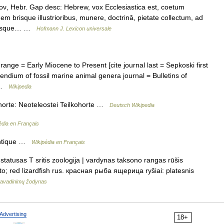
, Hebr. Gap desc: Hebrew, vox Ecclesiastica est, coetum
 brisque illustrioribus, munere, doctrinâ, pietate collectum, ad
oresque… …
Hofmann J. Lexicon universale
ge = Early Miocene to Present [cite journal last = Sepkoski first
pendium of fossil marine animal genera journal = Bulletins of
e …
Wikipedia
orte: Neoteleostei Teilkohorte …
Deutsch Wikipedia
édia en Français
lantique …
Wikipédia en Français
tatusas T sritis zoologija | vardynas taksono rangas rūšis
to; red lizardfish rus. красная рыба ящерица ryšiai: platesnis
avadinimų žodynas
Advertising
18+