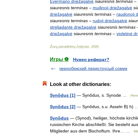
Evermano
driežagalvė
siauresnis
terminas
–
siauresnis
terminas
–
muilinoji
driežagalvė
si
driežagalvė
siauresnis
terminas
–
raudonoji
d
siauresnis
terminas
–
rudoji
driežagalvė
siau
strėliadantė
driežagalvė
siauresnis
terminas
driežagalvė
siauresnis
terminas
–
violetinė
dr
Žuvų
pavadinimų
žodynas
.
2005
.
Игры ⚽
Нужен реферат?
чернобрюхий перистоусый сомик
Look at other dictionaries:
Synŏdus [1]
— Synŏdus, s. Synode …
Piere
Synŏdus [2]
— Synŏdus, s.u. Asseln B) h
Synŏdus
— (Synod), heiliger, höchste kirchl
russischen Kirche abschließt. Sie besteht aus 
Mitglieder aus dem Bischoftum. Ihre… …
Me